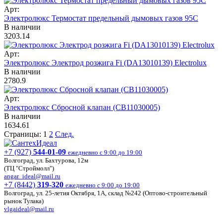
Арт:
Электролюкс Термостат предельный дымовых газов 95С
В наличии
3203.14
Арт:
Электролюкс Электрод розжига Fi (DA13010139) Electrolux
В наличии
2780.9
Арт:
Электролюкс Сбросной клапан (СB11030005)
В наличии
1634.61
Страницы:
1
2
След.
+7 (927)
544-01-09
ежедневно с 9:00 до 19:00
Волгоград, ул. Бахтурова, 12м
(ТЦ "Строймолл")
angar_ideal@mail.ru
+7 (8442)
319-320
ежедневно с 9:00 до 19:00
Волгоград, ул. 25-летия Октября, 1А, склад №242 (Оптово-строительный
рынок Тулака)
vlgaideal@mail.ru