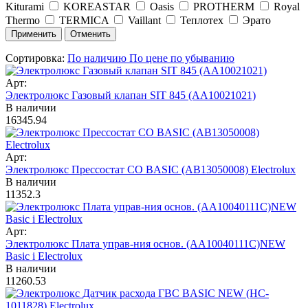
Kiturami
KOREASTAR
Oasis
PROTHERM
Royal
Thermo
TERMICA
Vaillant
Теплотех
Эрато
Сортировка:
По наличию
По цене по убыванию
Арт:
Электролюкс Газовый клапан SIT 845 (AA10021021)
В наличии
16345.94
Арт:
Электролюкс Прессостат CO BASIC (AB13050008) Electrolux
В наличии
11352.3
Арт:
Электролюкс Плата управ-ния основ. (АA10040111С)NEW
Basic i Electrolux
В наличии
11260.53