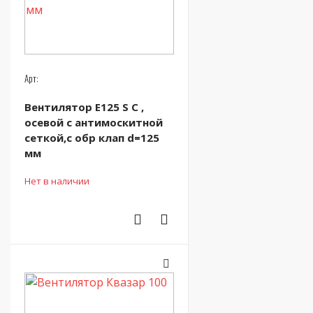
Арт:
Вентилятор Е125 S С ,
осевой с антимоскитной
сеткой,с обр клап d=125
мм
Нет в наличии