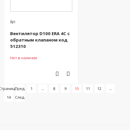
Арт:
Вентилятор D100 ERA 4C с
обратным клапаном код
512310
Нет в наличии
Страницы:
Пред.
1
...
8
9
10
11
12
...
14
След.