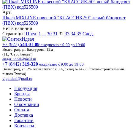
Арт:
Шкаф MIXLINE навесной "КЛАССИК-50" левый б/подсвет
(ПВХ) код525509
Нет в наличии
Страницы:
Пред.
1
...
30
31
32
33
34
35
След.
+7 (927)
544-01-09
ежедневно с 9:00 до 19:00
Волгоград, ул. Бахтурова, 12м
(ТЦ "Строймолл")
angar_ideal@mail.ru
+7 (8442)
319-320
ежедневно с 9:00 до 19:00
Волгоград, ул. 25-летия Октября, 1А, склад №242 (Оптово-строительный
рынок Тулака)
vlgaideal@mail.ru
Продукция
Бренды
Новости
О компании
Оплата
Доставка
Гарантии
Контакты