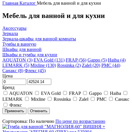
Главная
Каталог
Мебель для ванной и для кухни
Мебель для ванной и для кухни
Аксессуары
Зеркала
Зеркала-шкафы для ванной комнаты
Тумбы в ванную
Шкафы для ванной
Шкафы и тумбы для кухни
AQUATON (3)
EVA Gold (131)
FRAP (56)
Gappo (5)
Haiba (4)
LEMARK (5)
Mixline (130)
Rossinka (2)
Zalel (20)
РМС (44)
Санакс (8)
Флекс (45)
Цена
Бренд
AQUATON
EVA Gold
FRAP
Gappo
Haiba
LEMARK
Mixline
Rossinka
Zalel
РМС
Санакс
Флекс
Сортировка:
По наличию
По цене по возрастанию