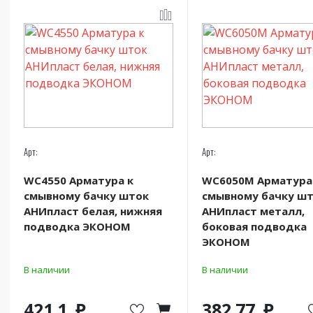
Арт:
Арт:
WC4550 Арматура к
WC6050М Арматура
смывному бачку шток
смывному бачку ш
АНИпласт белая, нижняя
АНИпласт металл,
подводка ЭКОНОМ
боковая подводка
ЭКОНОМ
В наличии
В наличии
421.1
382.77