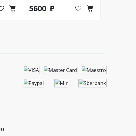
5600
в)