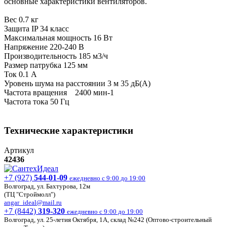
основные характеристики вентиляторов.
Вес 0.7 кг
Защита IP 34 класс
Максимальная мощность 16 Вт
Напряжение 220-240 В
Производительность 185 м3/ч
Размер патрубка 125 мм
Ток 0.1 А
Уровень шума на расстоянии 3 м 35 дБ(А)
Частота вращения 2400 мин-1
Частота тока 50 Гц
Технические характеристики
Артикул
42436
+7 (927)
544-01-09
ежедневно с 9:00 до 19:00
Волгоград, ул. Бахтурова, 12м
(ТЦ "Строймолл")
angar_ideal@mail.ru
+7 (8442)
319-320
ежедневно с 9:00 до 19:00
Волгоград, ул. 25-летия Октября, 1А, склад №242 (Оптово-строительный