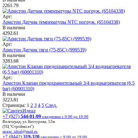
2261.79
Арт:
Аристон Датчик температуры NTC погруж. (65104338)
В наличии
4292.61
Арт:
Аристон Датчик тяги (75-85С) (999539)
В наличии
3283.68
Арт:
Аристон Клапан предохранительный 3/4 водонагревателя (6,5
bar) (60001310)
В наличии
3223.81
Страницы:
1
2
3
4
5
След.
+7 (927)
544-01-09
ежедневно с 9:00 до 19:00
Волгоград, ул. Бахтурова, 12м
(ТЦ "Строймолл")
angar_ideal@mail.ru
+7 (8442)
319-320
ежедневно с 9:00 до 19:00