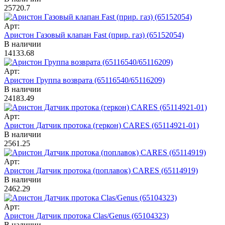
25720.7
Арт:
Аристон Газовый клапан Fast (прир. газ) (65152054)
В наличии
14133.68
Арт:
Аристон Группа возврата (65116540/65116209)
В наличии
24183.49
Арт:
Аристон Датчик протока (геркон) CARES (65114921-01)
В наличии
2561.25
Арт:
Аристон Датчик протока (поплавок) CARES (65114919)
В наличии
2462.29
Арт:
Аристон Датчик протока Clas/Genus (65104323)
В наличии