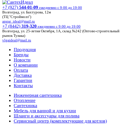
+7 (927)
544-01-09
ежедневно с 9:00 до 19:00
Волгоград, ул. Бахтурова, 12м
(ТЦ "Строймолл")
angar_ideal@mail.ru
+7 (8442)
319-320
ежедневно с 9:00 до 19:00
Волгоград, ул. 25-летия Октября, 1А, склад №242 (Оптово-строительный
рынок Тулака)
vlgaideal@mail.ru
Продукция
Бренды
Новости
О компании
Оплата
Доставка
Гарантии
Контакты
Инженерная сантехника
Отопление
Сантехника
Мебель для ванной и для кухни
Шланги и аксессуары для полива
Сервисный центр (комплектующие для котлов)